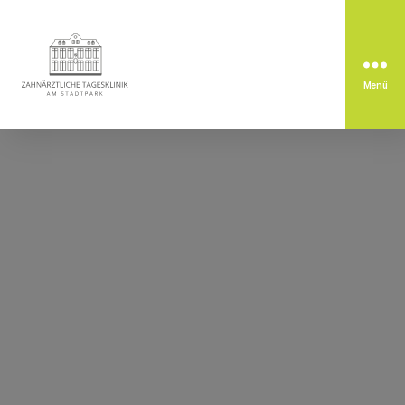
Menü
Zahnärztliche
Tagesklinik
am
Stadtpark
Rastatt