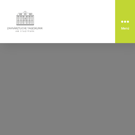
Menü
Zahnärztliche
Tagesklinik
am
Stadtpark
Rastatt