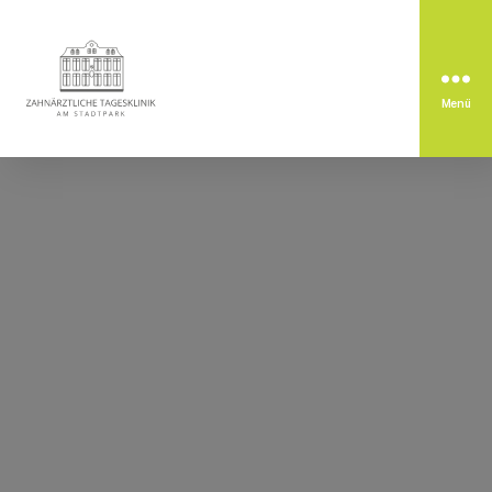
Menü
Zahnärztliche
Tagesklinik
am
Stadtpark
Rastatt