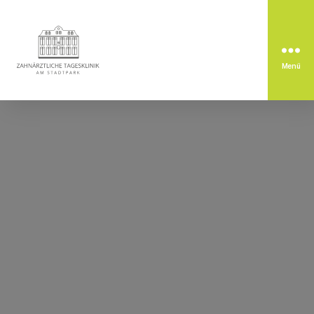
Menü
Zahnärztliche
Tagesklinik
am
Stadtpark
Rastatt